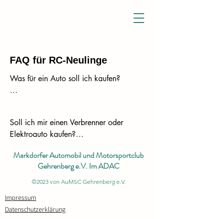
FAQ für RC-Neulinge
Was für ein Auto soll ich kaufen?

Lass Dich am Besten beraten von einem 
RC Händler bei Dir vor Ort.

Soll ich mir einen Verbrenner oder 
Allerdings kann man hier immer sagen:

Elektroauto kaufen?

"Wer zu billig kauft, kauft zweimal"

Markdorfer Automobil und Motorsportclub
Die Qualität eines RC-Cars ist (leider) 
Gehrenberg e.V. Im ADAC
Elektroautos sind grundsätzlich einfacher 
immer mit einem relativ hohen Preis 
zu "bedienen". Man benötigt weniger 
©2023 von AuMSC Gehrenberg e.V.
verbunden.

Zubehör und das Fahren ist grundsätzlich 
Impressum
entspannter.

Eine gute Option ist es ein hochwertiges 
Datenschutzerklärung